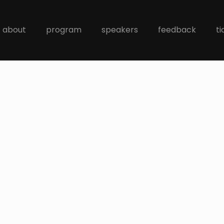
about
program
speakers
feedback
ti