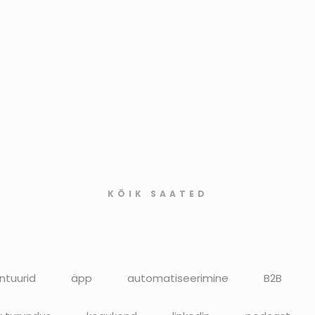
KÕIK SAATED
ntuurid
äpp
automatiseerimine
B2B