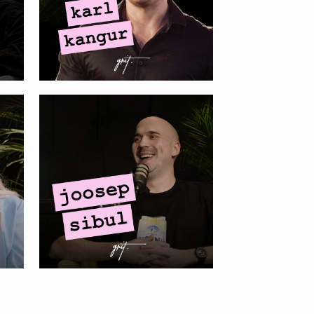
HERTWILL. Joosep
Sibul – Reddit,
Shopify app store ja
alustava ettevõtte
turundus