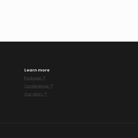
Learn more
Podcast ↗
Conference ↗
Our story ↗