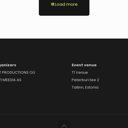
Load more
anizers
Event venue
T PRODUCTIONS OÜ
T1 Venue
FI MEEDIA AS
Peterburi tee 2
Tallinn, Estonia