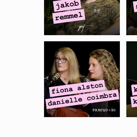
õigustatud?
MINI-PODCAST I
X
Fiona Alston, Danielle
–
Coimbra – Earned vs
s
paid media
A
coverage