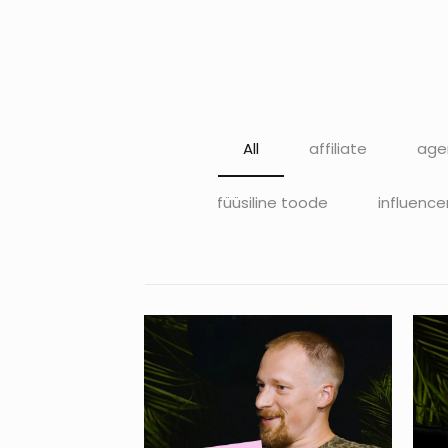
All
affiliate
age
füüsiline toode
influence
YUMUUV. Jakob
Remmel – Millal on
S
turundusjuhi
palkamine