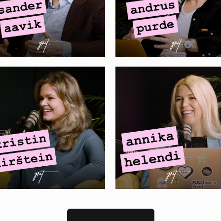
OLO. Kristin Kirštein
ANNIKA HELENDI. AI
 tootepõhine kasv,
kasutamine
isu optimeerimine
turunduses
I-le ja lokaliseeritud
laienemine