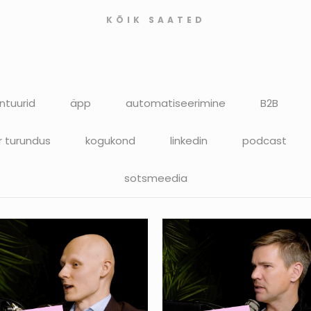
KÕIK SAATED
ntuurid
äpp
automatiseerimine
B2B
r turundus
kogukond
linkedin
podcast
sotsmeedia
MINI-PODCAST I
MINI-PODCAST I
ander Aavik – 10x
Andrus Purde –B2B
ROI otsemüügiga
turunduse
mõõtmine