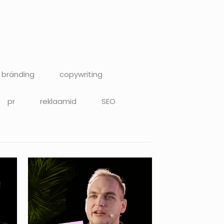
bränding
copywriting
pr
reklaamid
SEO
KARL KANGUR. Mis
SEO-ga praegu
toimub? (no fluff)