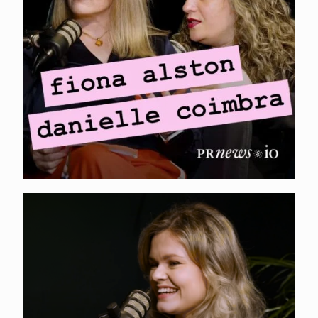
Coimbra – Earned vs
paid media
coverage
XOLO. Kristin Kirštein
– tootepõhine kasv,
sisu optimeerimine
AI-le ja lokaliseeritud