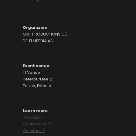
Organizers
GRIT PRODUCTIONS OÜ
DELFI MEEDIA AS
Event venue
T1 Venue
Peterburi tee 2
Tallinn, Estonia
Learn more
Podcast ↗
Conference ↗
Our story ↗