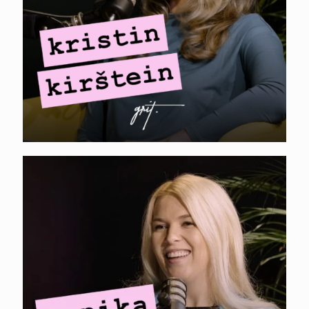
laienemine
ANNIKA HELENDI. AI
kasutamine
turunduses