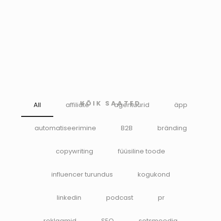
KÕIK SAATED
All
affiliate
agentuurid
äpp
automatiseerimine
B2B
bränding
copywriting
füüsiline toode
influencer turundus
kogukond
linkedin
podcast
pr
reklaamid
SEO
sotsmeedia