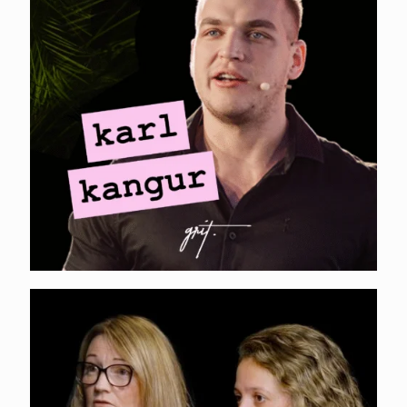
SEO-ga praegu
toimub? (no fluff)
MINI-PODCAST I
Fiona Alston, Danielle