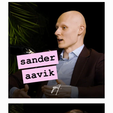
MINI-PODCAST I
Sander Aavik – 10x
ROI otsemüügiga