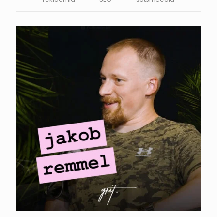
YUMUUV. Jakob
Remmel – Millal on
turundusjuhi
palkamine
õigustatud?