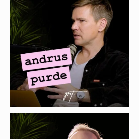
MINI-PODCAST I
Andrus Purde –B2B
turunduse
mõõtmine
KARL KANGUR. Mis