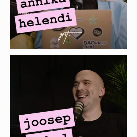
HERTWILL. Joosep
Sibul – Reddit,
Shopify app store ja
alustava ettevõtte
turundus