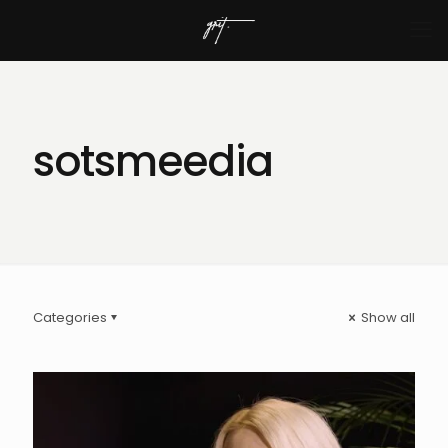
sotsmeedia
Categories
Show all
ANNIKA HELENDI. AI kasutamine
turunduses