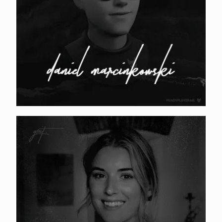
YAGA. Anette Apri – Lõuna-Aafrika
turg, influencer turundus ja kasv
kasutajate toel