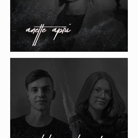
MEETFRANK. Mikko Leo Selg & Kristel
Kont