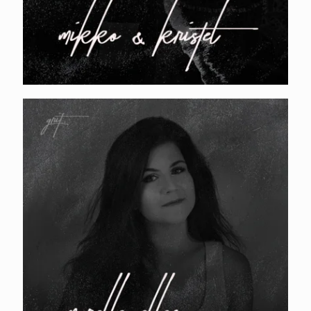
PROMOTY. Marelle Ellen – growth
hacking, Funderbeam ja
rahvusvaheline bränding