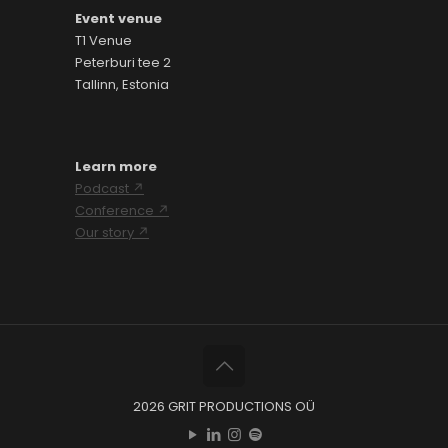
Event venue
T1 Venue
Peterburi tee 2
Tallinn, Estonia
Learn more
Podcast ↗
Conference ↗
Our story ↗
2026 GRIT PRODUCTIONS OÜ