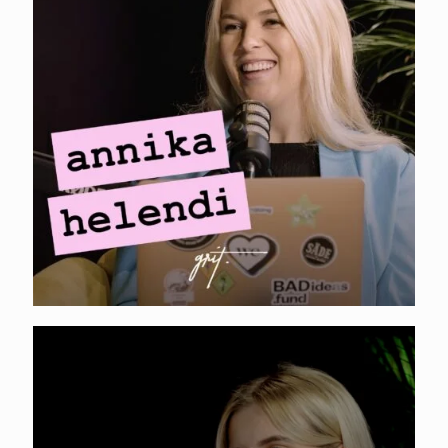
CARA. Carina Vantsi – kogukonna
loomine, Berliini turg ja partnerlused