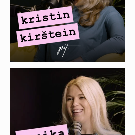
laienemine
ANNIKA HELENDI. AI
kasutamine
turunduses