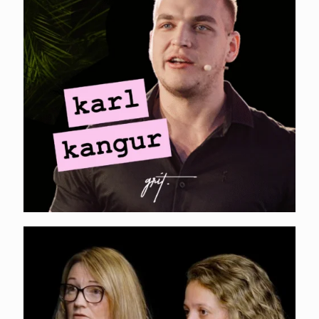
SEO-ga praegu
toimub? (no fluff)
MINI-PODCAST I
Fiona Alston, Danielle