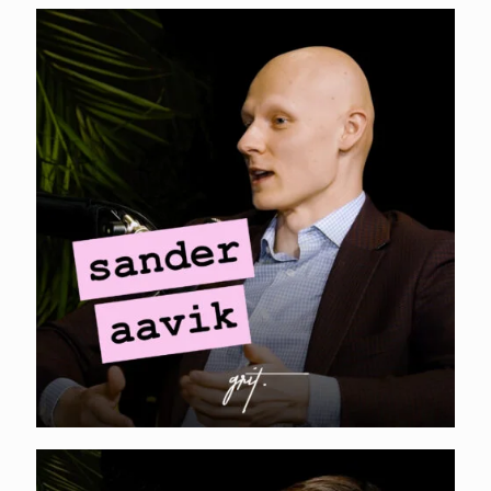
MINI-PODCAST I
Sander Aavik – 10x
ROI otsemüügiga