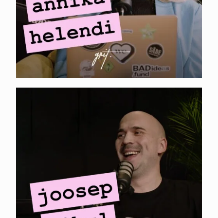
HERTWILL. Joosep
Sibul – Reddit,
Shopify app store ja
alustava ettevõtte
turundus