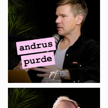
MINI-PODCAST I
Andrus Purde –B2B
turunduse
mõõtmine
KARL KANGUR. Mis