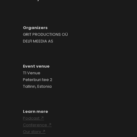
Organizers
GRIT PRODUCTIONS OÜ
DELFI MEEDIA AS
Event venue
T1 Venue
Peterburi tee 2
Tallinn, Estonia
Learn more
Podcast ↗
Conference ↗
Our story ↗