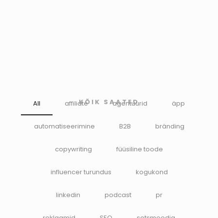
KÕIK SAATED
All
affiliate
agentuurid
äpp
automatiseerimine
B2B
bränding
copywriting
füüsiline toode
influencer turundus
kogukond
linkedin
podcast
pr
reklaamid
SEO
sotsmeedia