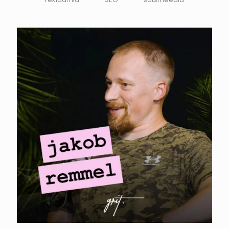
YUMUUV. Jakob
Remmel – Millal on
turundusjuhi
palkamine
õigustatud?