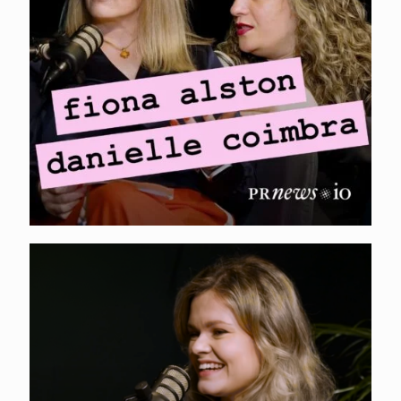
Coimbra – Earned vs
paid media
coverage
XOLO. Kristin Kirštein
– tootepõhine kasv,
sisu optimeerimine
AI-le ja lokaliseeritud