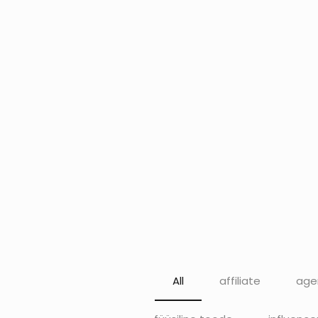
All
affiliate
age