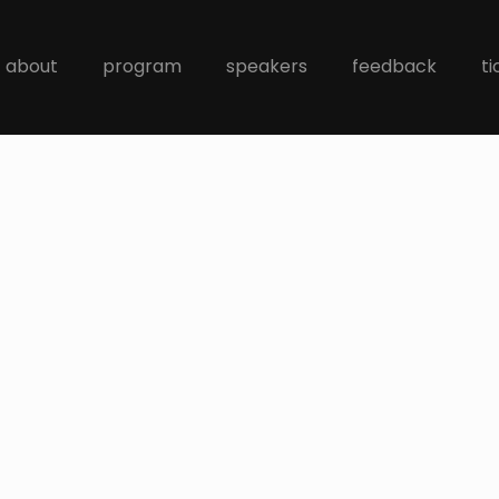
about
program
speakers
feedback
ti