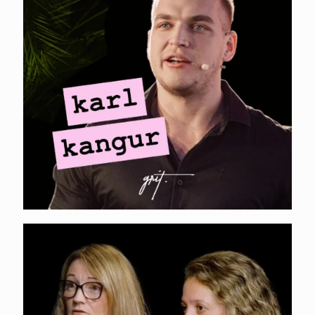
SEO-ga praegu
toimub? (no fluff)
MINI-PODCAST I
Fiona Alston, Danielle