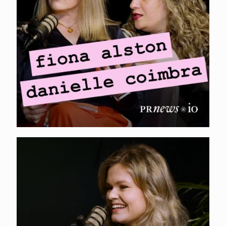
Coimbra – Earned vs
paid media
coverage
XOLO. Kristin Kirštein
– tootepõhine kasv,
sisu optimeerimine
AI-le ja lokaliseeritud