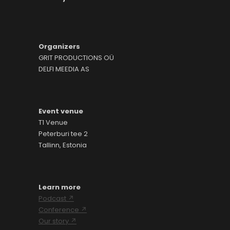
Organizers
GRIT PRODUCTIONS OÜ
DELFI MEEDIA AS
Event venue
T1 Venue
Peterburi tee 2
Tallinn, Estonia
Learn more
Podcast ↗
Conference ↗
Our story ↗