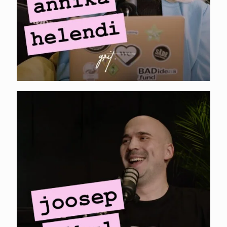
HERTWILL. Joosep
Sibul – Reddit,
Shopify app store ja
alustava ettevõtte
turundus