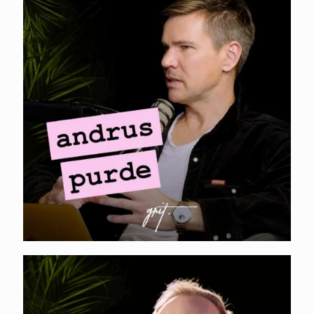
MINI-PODCAST I
Andrus Purde –B2B
turunduse
mõõtmine
KARL KANGUR. Mis