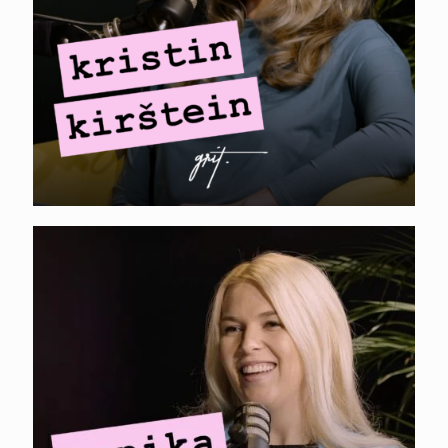
laienemine
ANNIKA HELENDI. AI
kasutamine
turunduses