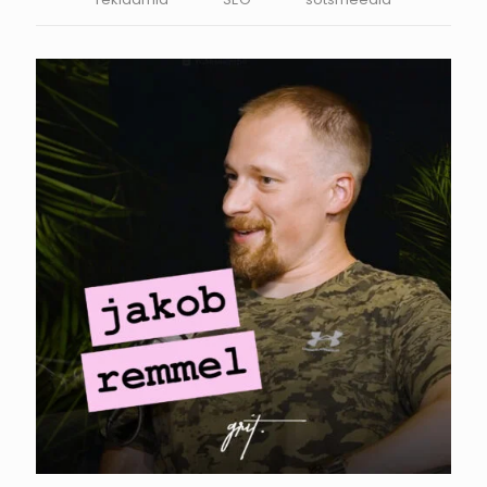
YUMUUV. Jakob
Remmel – Millal on
turundusjuhi
palkamine
õigustatud?