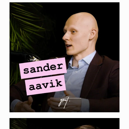
MINI-PODCAST I
Sander Aavik – 10x
ROI otsemüügiga