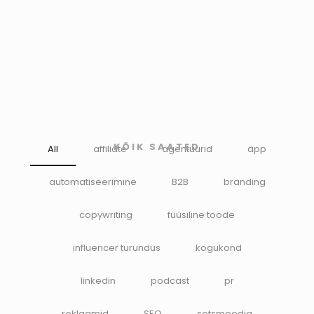
KÕIK SAATED
All
affiliate
agentuurid
äpp
automatiseerimine
B2B
bränding
copywriting
füüsiline toode
influencer turundus
kogukond
linkedin
podcast
pr
reklaamid
SEO
sotsmeedia